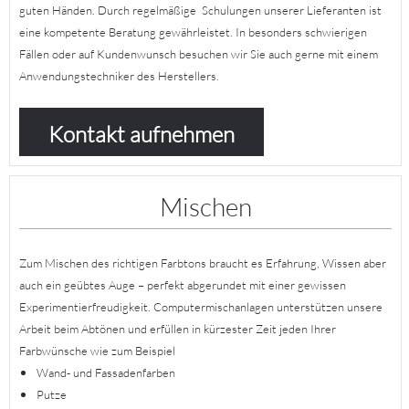
guten Händen. Durch regelmäßige Schulungen unserer Lieferanten ist
eine kompetente Beratung gewährleistet. In besonders schwierigen
Fällen oder auf Kundenwunsch besuchen wir Sie auch gerne mit einem
Anwendungstechniker des Herstellers.
Kontakt aufnehmen
Mischen
Zum Mischen des richtigen Farbtons braucht es Erfahrung, Wissen aber
auch ein geübtes Auge – perfekt abgerundet mit einer gewissen
Experimentierfreudigkeit. Computermischanlagen unterstützen unsere
Arbeit beim Abtönen und erfüllen in kürzester Zeit jeden Ihrer
Farbwünsche wie zum Beispiel
Wand- und Fassadenfarben
Putze