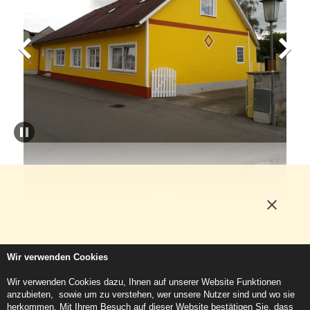
Wir verwenden Cookies
Wir verwenden Cookies dazu, Ihnen auf unserer Website Funktionen
This website uses cookies.
More about cookies
anzubieten, sowie um zu verstehen, wer unsere Nutzer sind und wo sie
© 2023: FARBEN FIGL e.U.
Kontakt
Impressum
Newsletter
herkommen. Mit Ihrem Besuch auf dieser Website bestätigen Sie, dass
Datenschutzerklärung